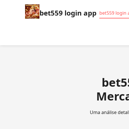
bet559 login app
bet559 login
bet5
Merca
Uma análise detal