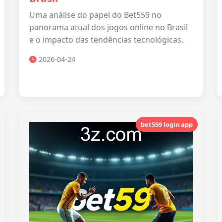
Uma análise do papel do Bet559 no
panorama atual dos jogos online no Brasil
e o impacto das tendências tecnológicas.
2026-04-24
bet559 login app