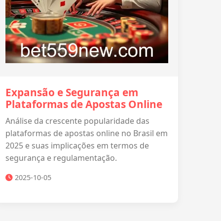
Expansão e Segurança em
Plataformas de Apostas Online
Análise da crescente popularidade das
plataformas de apostas online no Brasil em
2025 e suas implicações em termos de
segurança e regulamentação.
2025-10-05