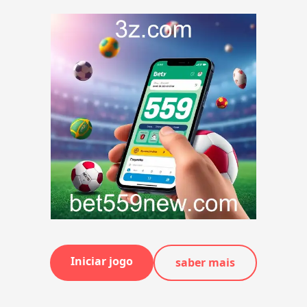
Iniciar jogo
saber mais