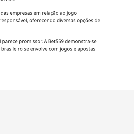
 das empresas em relação ao jogo
responsável, oferecendo diversas opções de
l parece promissor. A Bet559 demonstra-se
brasileiro se envolve com jogos e apostas