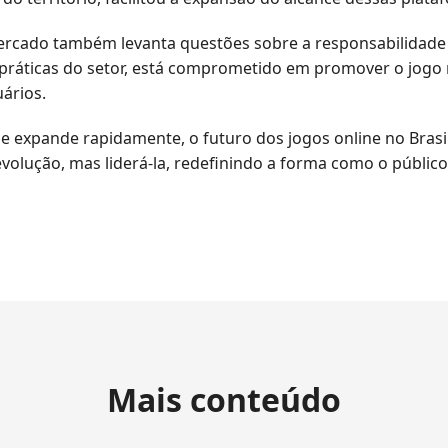
mercado também levanta questões sobre a responsabilidade
práticas do setor, está comprometido em promover o jogo 
ários.
e expande rapidamente, o futuro dos jogos online no Brasi
lução, mas liderá-la, redefinindo a forma como o público 
Mais conteúdo