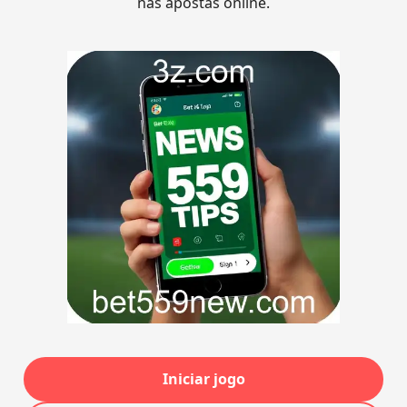
nas apostas online.
Iniciar jogo