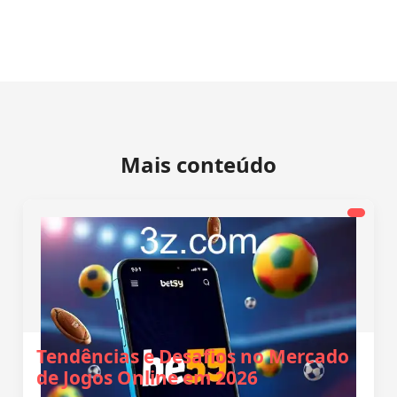
Mais conteúdo
Tendências e Desafios no Mercado
de Jogos Online em 2026