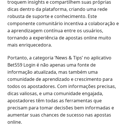
troquem insights e compartilhem suas próprias
dicas dentro da plataforma, criando uma rede
robusta de suporte e conhecimento. Este
componente comunitário incentiva a colaboração e
a aprendizagem contínua entre os usuários,
tornando a experiência de apostas online muito
mais enriquecedora.
Portanto, a categoria ‘News & Tips’ no aplicativo
Bet559 Login é não apenas uma fonte de
informação atualizada, mas também uma
comunidade de aprendizado e crescimento para
todos os apostadores. Com informações precisas,
dicas valiosas, e uma comunidade engajada,
apostadores têm todas as ferramentas que
precisam para tomar decisões bem informadas e
aumentar suas chances de sucesso nas apostas
online.