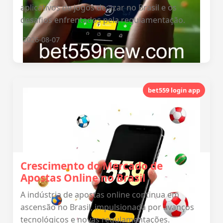
aplicativos de jogos de azar no Brasil e os
desafios enfrentados pela regulamentação.
2026-08-07
bet559 login app
Crescimento do Mercado de
Apostas Online no Brasil
A indústria de apostas online continua em
ascensão no Brasil, impulsionada por avanços
tecnológicos e novas regulamentações.