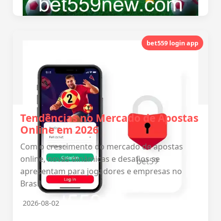
bet559 login app
Tendências no Mercado de Apostas
Online em 2026
Com o crescimento do mercado de apostas
online, novas dinâmicas e desafios se
apresentam para jogadores e empresas no
Brasil.
2026-08-02