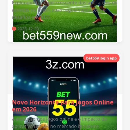
Explorando o papel crescente dos aplicativos de
apostas no Brasil, suas regulamentações e
desafios em 2025.
2025-12-20
bet559 login app
Novo Horizonte para Jogos Online
em 2026
A evolução dos jogos online e o impacto do
aplicativo Bet559 no mercado brasileiro.