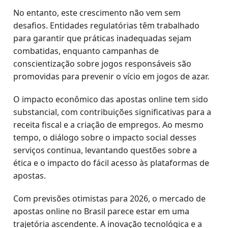
No entanto, este crescimento não vem sem
desafios. Entidades regulatórias têm trabalhado
para garantir que práticas inadequadas sejam
combatidas, enquanto campanhas de
conscientização sobre jogos responsáveis são
promovidas para prevenir o vício em jogos de azar.
O impacto econômico das apostas online tem sido
substancial, com contribuições significativas para a
receita fiscal e a criação de empregos. Ao mesmo
tempo, o diálogo sobre o impacto social desses
serviços continua, levantando questões sobre a
ética e o impacto do fácil acesso às plataformas de
apostas.
Com previsões otimistas para 2026, o mercado de
apostas online no Brasil parece estar em uma
trajetória ascendente. A inovação tecnológica e a