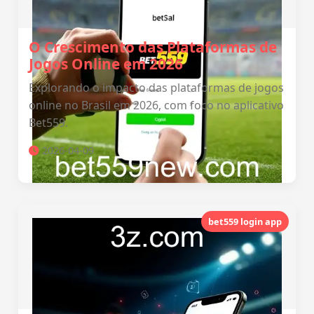
O Crescimento das Plataformas de
Jogos Online em 2026
Explorando o impacto das plataformas de jogos
online no Brasil em 2026, com foco no aplicativo
Bet559.
2026-04-09
bet559 login app