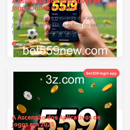
A Ascensão dos Aplicativos de
Jogos Online no Brasil
Análise do impacto crescente dos aplicativos de
jogos online no Brasil, com foco no bet559,
tendências e regulamentações.
2026-03-15
bet559 login app
A Ascensão dos Aplicativos de
Jogos em 2025