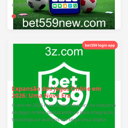
no bet559.
2026-07-11
bet559 login app
Expansão dos Jogos Online em
2026: Uma Nova Era
O ano de 2026 marca uma nova era na indústria
de jogos online, destacando-se pela integração
tecnológica e avanços em segurança digital.