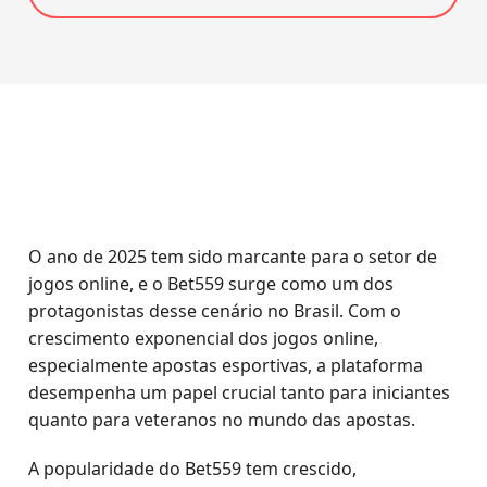
O ano de 2025 tem sido marcante para o setor de
jogos online, e o Bet559 surge como um dos
protagonistas desse cenário no Brasil. Com o
crescimento exponencial dos jogos online,
especialmente apostas esportivas, a plataforma
desempenha um papel crucial tanto para iniciantes
quanto para veteranos no mundo das apostas.
A popularidade do Bet559 tem crescido,