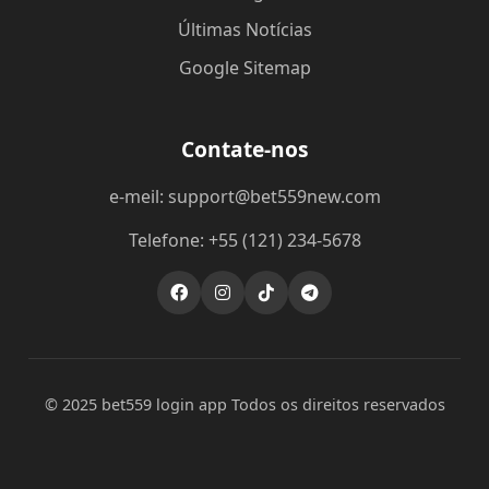
Últimas Notícias
Google Sitemap
Contate-nos
e-meil: support@bet559new.com
Telefone: +55 (121) 234-5678
© 2025 bet559 login app Todos os direitos reservados