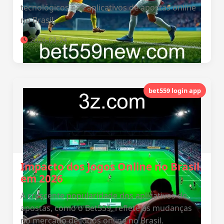
tecnológicos nos aplicativos de apostas online
no Brasil.
2026-03-24
bet559 login app
Impacto dos Jogos Online no Brasil
em 2026
A crescente popularidade dos aplicativos de
apostas, como o Bet559, reflete as mudanças
no mercado de jogos online no Brasil.