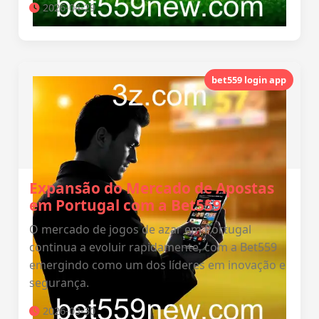
2026-04-29
bet559 login app
Expansão do Mercado de Apostas
em Portugal com a Bet559
O mercado de jogos de azar em Portugal
continua a evoluir rapidamente, com a Bet559
emergindo como um dos líderes em inovação e
segurança.
2026-03-30