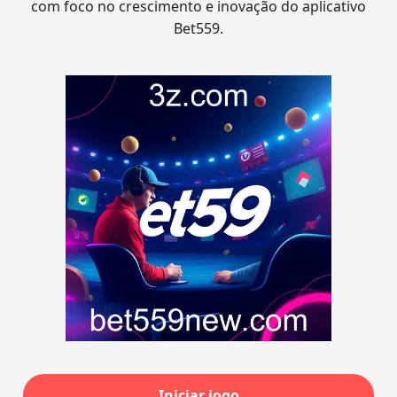
com foco no crescimento e inovação do aplicativo
Bet559.
Iniciar jogo