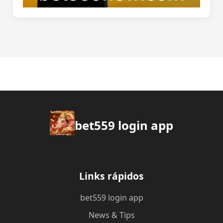
bet559 login app
Links rápidos
bet559 login app
News & Tips