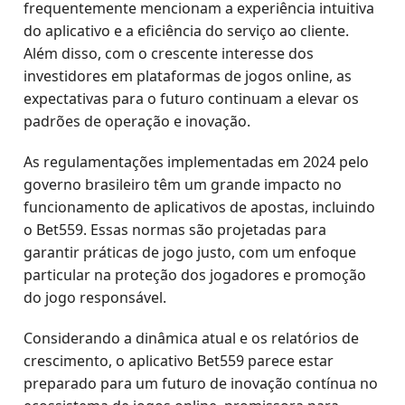
frequentemente mencionam a experiência intuitiva
do aplicativo e a eficiência do serviço ao cliente.
Além disso, com o crescente interesse dos
investidores em plataformas de jogos online, as
expectativas para o futuro continuam a elevar os
padrões de operação e inovação.
As regulamentações implementadas em 2024 pelo
governo brasileiro têm um grande impacto no
funcionamento de aplicativos de apostas, incluindo
o Bet559. Essas normas são projetadas para
garantir práticas de jogo justo, com um enfoque
particular na proteção dos jogadores e promoção
do jogo responsável.
Considerando a dinâmica atual e os relatórios de
crescimento, o aplicativo Bet559 parece estar
preparado para um futuro de inovação contínua no