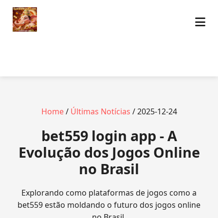
Home
/
Últimas Notícias
/ 2025-12-24
bet559 login app - A
Evolução dos Jogos Online
no Brasil
Explorando como plataformas de jogos como a
bet559 estão moldando o futuro dos jogos online
no Brasil.