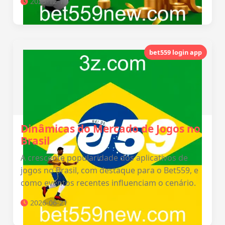
2025-12-10
bet559 login app
Dinâmicas do Mercado de Jogos no
Brasil
A crescente popularidade dos aplicativos de
jogos no Brasil, com destaque para o Bet559, e
como eventos recentes influenciam o cenário.
2026-06-21