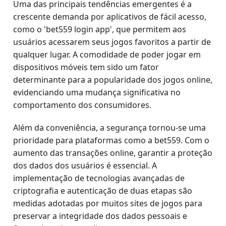
Uma das principais tendências emergentes é a
crescente demanda por aplicativos de fácil acesso,
como o 'bet559 login app', que permitem aos
usuários acessarem seus jogos favoritos a partir de
qualquer lugar. A comodidade de poder jogar em
dispositivos móveis tem sido um fator
determinante para a popularidade dos jogos online,
evidenciando uma mudança significativa no
comportamento dos consumidores.
Além da conveniência, a segurança tornou-se uma
prioridade para plataformas como a bet559. Com o
aumento das transações online, garantir a proteção
dos dados dos usuários é essencial. A
implementação de tecnologias avançadas de
criptografia e autenticação de duas etapas são
medidas adotadas por muitos sites de jogos para
preservar a integridade dos dados pessoais e