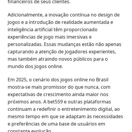
financeiros de seus clientes.
Adicionalmente, a inovação contínua no design de
jogos e a introdução de realidade aumentada e
inteligência artificial têm proporcionado
experiências de jogo mais imersivas e
personalizadas. Essas mudanças estão não apenas
capturando a atenção de jogadores experientes,
mas também atraindo novos públicos para o
mundo dos jogos online.
Em 2025, o cenário dos jogos online no Brasil
mostra-se mais promissor do que nunca, com
expectativas de crescimento ainda maior nos
próximos anos. A bet559 e outras plataformas
continuam a redefinir o entretenimento digital, ao
mesmo tempo em que se adaptam às necessidades
e preferências de uma base de usuários em
constante evolução.