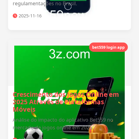
regulamentações no Brasil.
2025-11-16
bet559 login app
Crescimento dos Jogos Online em
2025 Através de Plataformas
Móveis
Análise do impacto do aplicativo Bet559 no
mercado de jogos online em 2025.