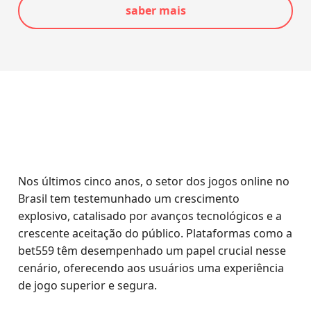
saber mais
Nos últimos cinco anos, o setor dos jogos online no
Brasil tem testemunhado um crescimento
explosivo, catalisado por avanços tecnológicos e a
crescente aceitação do público. Plataformas como a
bet559 têm desempenhado um papel crucial nesse
cenário, oferecendo aos usuários uma experiência
de jogo superior e segura.