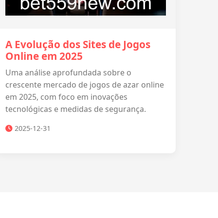
A Evolução dos Sites de Jogos
Online em 2025
Uma análise aprofundada sobre o
crescente mercado de jogos de azar online
em 2025, com foco em inovações
tecnológicas e medidas de segurança.
2025-12-31