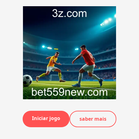
Iniciar jogo
saber mais