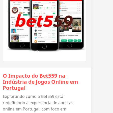
O Impacto do Bet559 na
Indústria de Jogos Online em
Portugal
Explorando como o Bet559 está
redefinindo a experiência de apostas
online em Portugal, com foco em