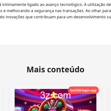
intimamente ligado ao avanço tecnológico. A utilização de i
as e melhorando a segurança nas transações. Ao olhar para 
do inovações que contribuam para um desenvolvimento sus
Mais conteúdo
bet559 login app