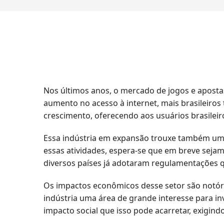
Nos últimos anos, o mercado de jogos e apostas
aumento no acesso à internet, mais brasileiros
crescimento, oferecendo aos usuários brasilei
Essa indústria em expansão trouxe também uma 
essas atividades, espera-se que em breve seja
diversos países já adotaram regulamentações qu
Os impactos econômicos desse setor são notóri
indústria uma área de grande interesse para in
impacto social que isso pode acarretar, exigind