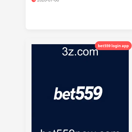
bet559 login app