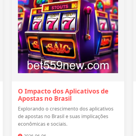
O Impacto dos Aplicativos de
Apostas no Brasil
Explorando o crescimento dos aplicativos
de apostas no Brasil e suas implicações
econômicas e sociais.
2026-06-06