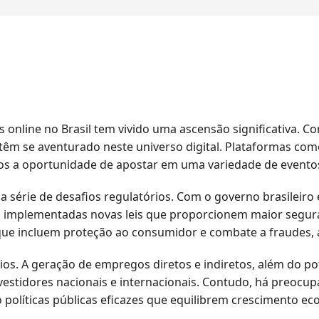
 online no Brasil tem vivido uma ascensão significativa. 
 têm se aventurado neste universo digital. Plataformas com
ros a oportunidade de apostar em uma variedade de eventos
série de desafios regulatórios. Com o governo brasileiro
m implementadas novas leis que proporcionem maior segura
e incluem proteção ao consumidor e combate a fraudes, alg
os. A geração de empregos diretos e indiretos, além do po
vestidores nacionais e internacionais. Contudo, há preocupa
o políticas públicas eficazes que equilibrem crescimento ec