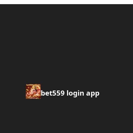
bet559 login app