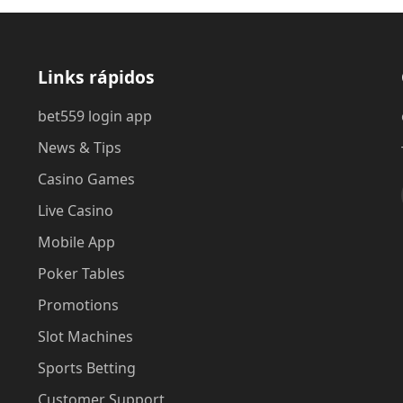
Links rápidos
bet559 login app
News & Tips
Casino Games
Live Casino
Mobile App
Poker Tables
Promotions
Slot Machines
Sports Betting
Customer Support